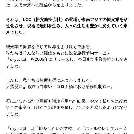
た、ある未来への確信から始まりました。
それは、
LCC（格安航空会社）の登場が東南アジアの観光業を活
性化させ、現地で雇用を生み、人々の生活を豊かに変えていく未
来
でした。
観光業の発展を通じて世界をより良くできる。
私たちはそんな熱い確信をもとに総合旅行予約サービス
「skyticket」を2006年にリリースし、今日まで事業を推進してき
ました。
しかし、私たちは何度も壁にぶつかりました。
大震災による旅行自粛や、コロナ禍における移動制限ー。
壁にぶつかるたび幾度も議論を重ねた結果、やがて私たちは改め
てこの事業が自分たちの理想を体現していると感じるようになり
ました。
「skyticket」は「旅をしたいお客様」と「ホテルやレンタカー会