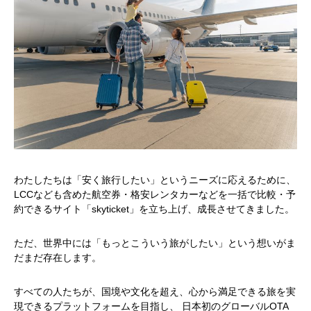
HOME
トップ
COMPANY
Adventureについて
GLOBAL SUBSIDIARIES
海外子会社について
IR
IR情報
わたしたちは「安く旅行したい」というニーズに応えるために、
LCCなども含めた航空券・格安レンタカーなどを一括で比較・予
RECRUIT
採用情報
約できるサイト「skyticket」を立ち上げ、成長させてきました。
CONTACT
お問い合わせ
ただ、世界中には「もっとこういう旅がしたい」という想いがま
だまだ存在します。
すべての人たちが、国境や文化を超え、心から満足できる旅を実
現できるプラットフォームを目指し、 日本初のグローバルOTA