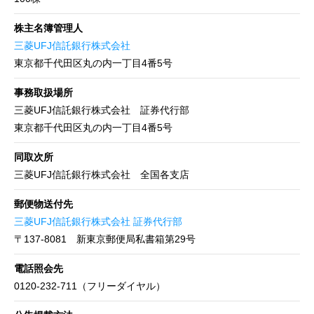
株主名簿管理人
三菱UFJ信託銀行株式会社
東京都千代田区丸の内一丁目4番5号
事務取扱場所
三菱UFJ信託銀行株式会社 証券代行部
東京都千代田区丸の内一丁目4番5号
同取次所
三菱UFJ信託銀行株式会社 全国各支店
郵便物送付先
三菱UFJ信託銀行株式会社 証券代行部
〒137-8081 新東京郵便局私書箱第29号
HOME
トップ
電話照会先
0120-232-711（フリーダイヤル）
COMPANY
Adventureについて