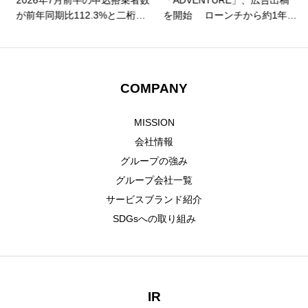
2026年7月前半の申込搭乗者数
「ADVENTURE」、広告出稿
HOME
トップ
が前年同期比112.3%と二桁成
を開始 ローンチから約1年、
長を記録！ 申込件数も前年比
認知拡大フェーズへ
111.1%と二桁成長、夏休み需
COMPANY
Adventureについて
要の本格化に伴い利用が急拡
大
GLOBAL SUBSIDIARIES
海外子会社について
COMPANY
IR
IR情報
MISSION
会社情報
RECRUIT
採用情報
グループの強み
グループ会社一覧
CONTACT
お問い合わせ
サービスブランド紹介
SDGsへの取り組み
IR