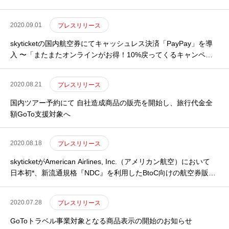
2020.09.01
プレスリリース
skyticketの国内航空券にてキャッシュレス決済「PayPay」を導
入 〜「またまたオンラインがお得！10%戻ってくるキャンペー
ン」、「ペイペイジャンボ （オンライン）」にskyticketも参加～
2020.08.21
プレスリリース
国内ツアー予約にて 自社造成商品の販売を開始し、旅行代金全
額GoTo支援対象へ
2020.08.18
プレスリリース
HOME
skyticketがAmerican Airlines, Inc.（アメリカン航空）において
トップ
日本初*、新流通規格『NDC』を利用したBtoC向けの航空券販売
を開始
COMPANY
Adventureについて
2020.07.28
プレスリリース
GLOBAL SUBSIDIARIES
海外子会社について
GoToトラベル事業対象となる商品表示の開始のお知らせ