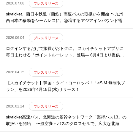
2026.07.08
プレスリリース
skyticket、西日本鉄道（西鉄）高速バスの取扱いを開始 〜九州・
西日本の移動をシームレスに。急増するアジアインバウンド需要
を関東へつなぐ〜
2026.06.04
プレスリリース
ログインするだけで旅費がおトクに。 スカイチケットアプリに
毎日まわせる「ポイントルーレット」登場― 6月4日より提供開
始、旅行代金に使えるポイントをその場でゲット ―
2026.04.15
プレスリリース
【スカイチケット】韓国・タイ・ヨーロッパ！「eSIM 無制限プ
ラン」を2026年4月15日(水)リリース！
2026.02.24
プレスリリース
skyticket高速バス、北海道の基幹ネットワーク「楽得バス13」の
取扱いを開始 〜航空券＋バスのクロスセルで、広大な北海道
の移動をシームレスに。インバウンド集客も強化〜