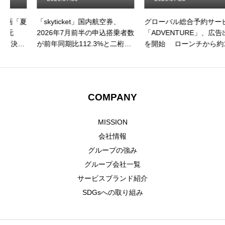
RECRUIT
採用情報
「skyticket」国内航空券、
グローバル総合予約サービス
2026年7月前半の申込搭乗者数
「ADVENTURE」、広告出稿
CONTACT
お問い合わせ
が前年同期比112.3%と二桁成
を開始 ローンチから約1年、
長を記録！ 申込件数も前年比
認知拡大フェーズへ
111.1%と二桁成長、夏休み需
要の本格化に伴い利用が急拡
大
COMPANY
MISSION
会社情報
グループの強み
グループ会社一覧
サービスブランド紹介
SDGsへの取り組み