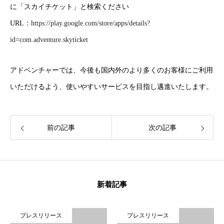
に「スカイチケット」と検索ください
URL：
https://play.google.com/store/apps/details?
id=com.adventure.skyticket
HOME
トップ
アドベンチャーでは、今後も国内外のより多くのお客様にご利用
COMPANY
Adventureについて
いただけるよう、使いやすいサービスを目指し邁進いたします。
GLOBAL SUBSIDIARIES
海外子会社について
IR
IR情報
前の記事
次の記事
RECRUIT
採用情報
CONTACT
お問い合わせ
新着記事
プレスリリース
プレスリリース