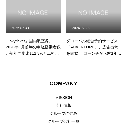
2026.07.30
2026.07.23
「skyticket」国内航空券、
グローバル総合予約サービス
2026年7月前半の申込搭乗者数
「ADVENTURE」、広告出稿
が前年同期比112.3%と二桁成
を開始 ローンチから約1年、
長を記録！ 申込件数も前年比
認知拡大フェーズへ
111.1%と二桁成長、夏休み需
要の本格化に伴い利用が急拡
大
COMPANY
MISSION
会社情報
グループの強み
グループ会社一覧