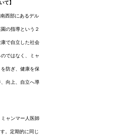
ついて】
の南西部にあるデル
IR情報
菜園の指導という２
健康で自立した社会
採用情報
るのではなく、ミャ
とを防ぎ、健康を保
お問い合わせ
善、向上、自立へ導
、ミャンマー人医師
ます。定期的に同じ