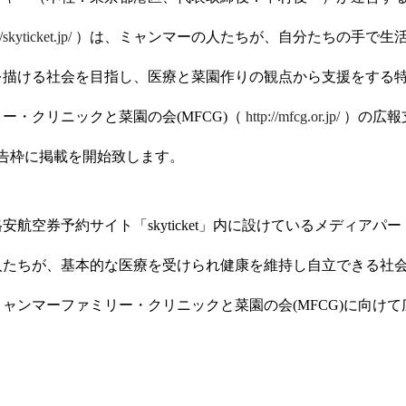
//skyticket.jp/
）は、ミャンマーの人たちが、自分たちの手で生
を描ける社会を目指し、医療と菜園作りの観点から支援をする
ー・クリニックと菜園の会(MFCG)（
http://mfcg.or.jp/
）の広報
無償広告枠に掲載を開始致します。
安航空券予約サイト「skyticket」内に設けているメディアパ
人たちが、基本的な医療を受けられ健康を維持し自立できる社
ャンマーファミリー・クリニックと菜園の会(MFCG)に向け
。