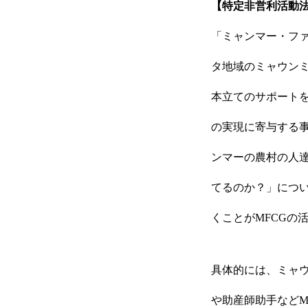
【特定非営利活動法
「ミャンマー・ファ
IR
タ地域のミャウン
本立てのサポート
RECRUIT
の実現に寄与する
ンマーの農村の人
CONTACT
てるのか？」につ
くことがMFCGの
具体的には、ミャウ
や助産師助手などM