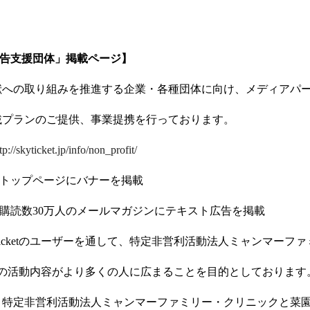
無償広告支援団体」掲載ページ】
献への取り組みを推進する企業・各種団体に向け、メディアパ
載プランのご提供、事業提携を行っております。
tp://skyticket.jp/info/non_profit/
et」のトップページにバナーを掲載
ket」の購読数30万人のメールマガジンにテキスト広告を掲載
yticketのユーザーを通して、特定非営利活動法人ミャンマーフ
G)の活動内容がより多くの人に広まることを目的としておりま
特定非営利活動法人ミャンマーファミリー・クリニックと菜園の