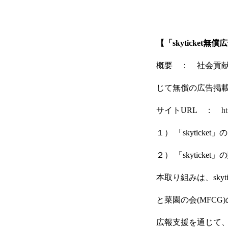
【「skyticket
概要 ： 社会貢
じて無償の広告掲
サイトURL ：
ht
１） 「skytick
２） 「skytic
本取り組みは、sk
と菜園の会(MFC
広報支援を通じて、