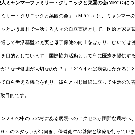
人ミャンマーファミリー・クリニックと菜園の会(MFCG)に
ミリー・クリニックと菜園の会」（MFCG）は、ミャンマー
ミャという農村で生活する人々の自立支援として、医療と家庭
を通して生活基盤の充実と母子保健の向上をはかり、ひいては
事を目的としています。国際協力活動として単に医療を提供す
達が「なぜ健康が大切なのか？」「どうすれば病気にかかるこ
いて自ら考える機会を創り、彼らと同じ目線に立って生活の改
活動目的です。
ンミャの中の12の村にある病院へのアクセスが困難な農村へ
FCGのスタッフが出向き、保健衛生の啓蒙と診療を行ってい