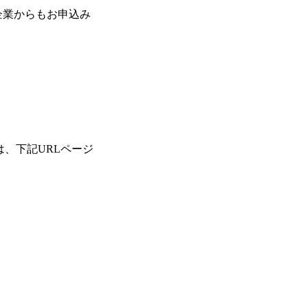
企業からもお申込み
トップ
、下記URLページ
。
Adventureについて
海外子会社について