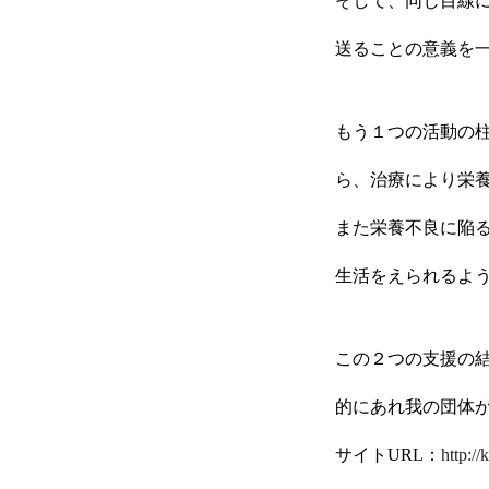
そして、同じ目線
送ることの意義を
もう１つの活動の
ら、治療により栄
また栄養不良に陥
生活をえられるよ
この２つの支援の結
的にあれ我の団体
サイトURL：
http://