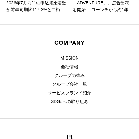
2026年7月前半の申込搭乗者数
「ADVENTURE」、広告出稿
が前年同期比112.3%と二桁成
を開始 ローンチから約1年、
長を記録！ 申込件数も前年比
認知拡大フェーズへ
111.1%と二桁成長、夏休み需
要の本格化に伴い利用が急拡
大
COMPANY
MISSION
会社情報
グループの強み
グループ会社一覧
サービスブランド紹介
SDGsへの取り組み
IR