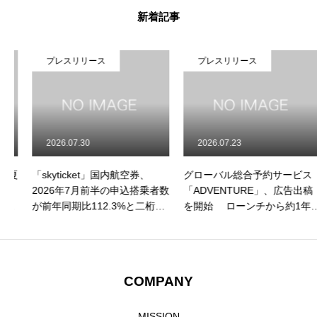
新着記事
GLOBAL SUBSIDIARIES
海外子会社について
IR
IR情報
プレスリリース
プレスリリース
RECRUIT
採用情報
CONTACT
お問い合わせ
2026.07.30
2026.07.23
「skyticket」国内航空券、
グローバル総合予約サービス
2026年7月前半の申込搭乗者数
「ADVENTURE」、広告出稿
が前年同期比112.3%と二桁成
を開始 ローンチから約1年、
長を記録！ 申込件数も前年比
認知拡大フェーズへ
111.1%と二桁成長、夏休み需
要の本格化に伴い利用が急拡
大
COMPANY
MISSION