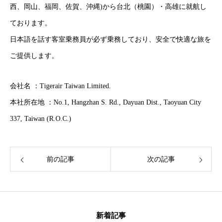
西、岡山、福岡、佐賀、沖縄)から台北（桃園）・高雄に就航し
ております。
日本語を話す客室乗務員が必ず乗務しており、安全で快適な旅を
ご提供します。
HOME
トップ
会社名 ：Tigerair Taiwan Limited.
COMPANY
Adventureについて
本社所在地 ：No.1, Hangzhan S. Rd., Dayuan Dist., Taoyuan City
GLOBAL SUBSIDIARIES
海外子会社について
337, Taiwan (R.O.C.)
IR
IR情報
前の記事
次の記事
RECRUIT
採用情報
CONTACT
お問い合わせ
新着記事