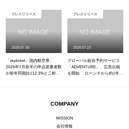
プレスリリース
プレスリリース
2026.07.30
2026.07.23
「skyticket」国内航空券、
グローバル総合予約サービス
2026年7月前半の申込搭乗者数
「ADVENTURE」、広告出稿
が前年同期比112.3%と二桁成
を開始 ローンチから約1年、
長を記録！ 申込件数も前年比
認知拡大フェーズへ
111.1%と二桁成長、夏休み需
要の本格化に伴い利用が急拡
大
COMPANY
MISSION
会社情報