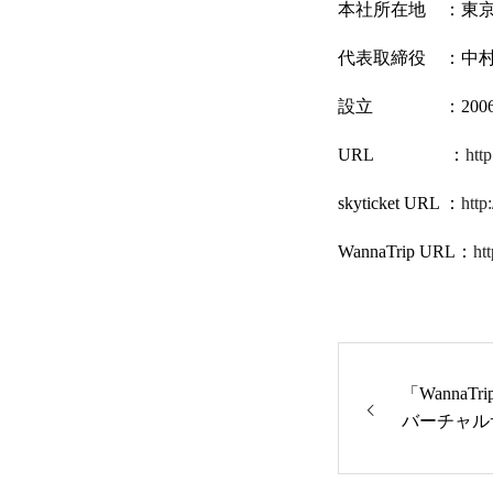
本社所在地 ：東京都
代表取締役 ：中村
IR
設立 ：2006年
URL ：
htt
skyticket URL ：
http:
RECRUIT
WannaTrip URL：
ht
CONTACT
「Wanna
バーチャル
インバウン