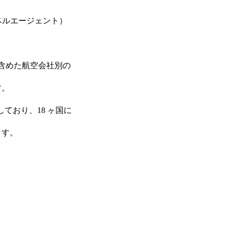
ベルエージェント）
C含めた航空会社別の
す。
しており、18 ヶ国に
トップ
ます。
Adventureについて
海外子会社について