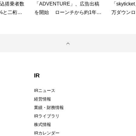
申込搭乗者数
「ADVENTURE」、広告出稿
「skytic
3%と二桁成
を開始 ローンチから約1年、
万ダウンロ
数も前年比
認知拡大フェーズへ
長、夏休み需
利用が急拡
IR
IRニュース
経営情報
業績・財務情報
IRライブラリ
株式情報
IRカレンダー