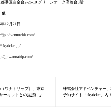
港区白金台2-26-10 グリーンオーク高輪台3階
 俊一
12月21日
p://jp.adventurekk.com/
//skyticket.jp/
tp://jp.wannatrip.com/
Trip（ワナトリップ）」東京
株式会社アドベンチャー、
サーキットとの提携により
予約サイト「skyticket」
ド向けツアー拡充！
アパートナー募集のお知ら