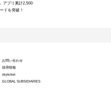
ket」アプリ累計2,500
件数、2026年6月は前年同月比
高
ードを突破！
237%と大幅増加燃油サーチャ
州
ージ上昇の中でも、インド・
ス
韓国を中心に予約が拡大
ウ
お問い合わせ
採用情報
skyticket
GLOBAL SUBSIDIARIES