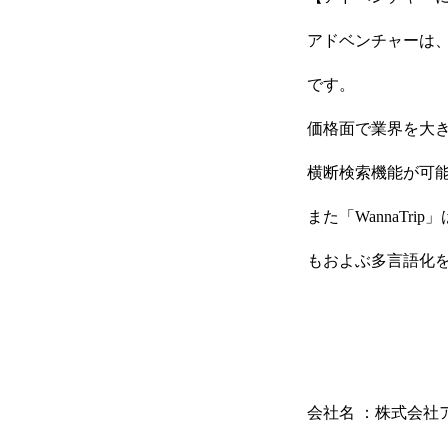
アドベンチャーは
です。
価格面で業界を大きく
横断検索機能が可
また「WannaTr
HOME
もおよぶ多言語化
COMPANY
会社名 ：株式会社
GLOBAL SUBSIDIARIES