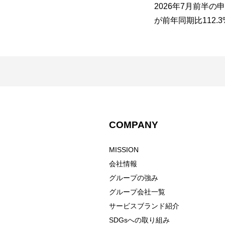
九
のアプリ会員ポイント還元
2026年7月前半の
レ
祭！」を開催！ 〜 アプリ決済
が前年同期比112.
バ
で次回使える1,000ポイント
長を記録！ 申込件
〜
（約10USD相当）を還元 〜
111.1%と二桁成
要の本格化に伴い
大
COMPANY
MISSION
会社情報
グループの強み
グループ会社一覧
サービスブランド紹介
SDGsへの取り組み