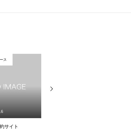
ース
プレスリリース
16
2026.07.09
約サイト
「skyticket」海外航空券の申込
s