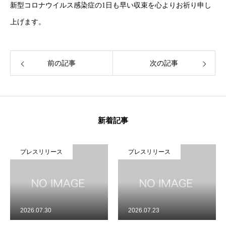
新型コロナウイルス感染症の1日も早い収束を心よりお祈り申し
HOME
トップ
上げます。
COMPANY
Adventureについて
前の記事
次の記事
GLOBAL SUBSIDIARIES
海外子会社について
IR
IR情報
RECRUIT
採用情報
新着記事
CONTACT
お問い合わせ
プレスリリース
プレスリリース
2026.07.30
2026.07.23