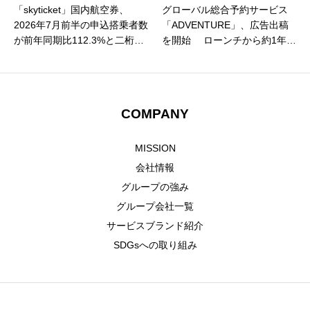
「skyticket」国内航空券、
グローバル総合予約サービス
2026年7月前半の申込搭乗者数
「ADVENTURE」、広告出稿
が前年同期比112.3%と二桁成
を開始 ローンチから約1年、
長を記録！ 申込件数も前年比
認知拡大フェーズへ
111.1%と二桁成長、夏休み需
要の本格化に伴い利用が急拡
大
COMPANY
MISSION
会社情報
グループの強み
グループ会社一覧
サービスブランド紹介
SDGsへの取り組み