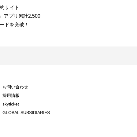
約サイト
「skyticket」海外航空券の申込
s
ket」アプリ累計2,500
件数、2026年6月は前年同月比
高
ードを突破！
237%と大幅増加燃油サーチャ
州
ージ上昇の中でも、インド・
ス
韓国を中心に予約が拡大
ウ
お問い合わせ
採用情報
skyticket
GLOBAL SUBSIDIARIES