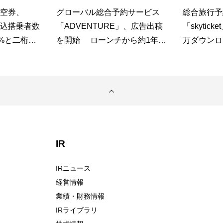
内航空券、
グローバル総合予約サービス
総合旅行予
申込搭乗者数
「ADVENTURE」、広告出稿
「skytic
3%と二桁成
を開始 ローンチから約1年、
万ダウンロ
数も前年比
認知拡大フェーズへ
長、夏休み需
利用が急拡
IR
IRニュース
経営情報
業績・財務情報
IRライブラリ