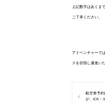
上記数字はあくま
HOME
ご了承ください。
COMPANY
アドベンチャーで
GLOBAL SUBSIDIARIES
スを目指し邁進い
IR
航空券予約販売
が、iOS・A
RECRUIT
に対応