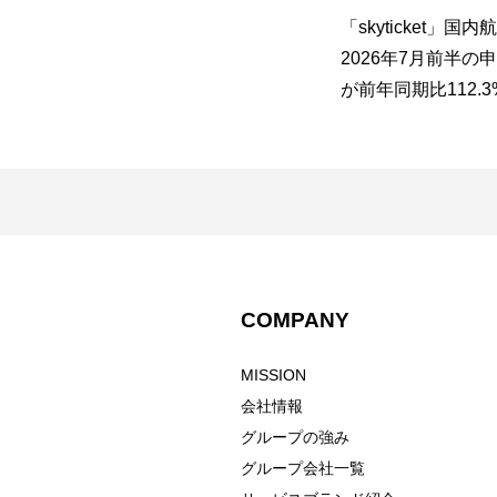
鉄）
「skyticket」、夏祭り企画「夏
「skyticket」国
九
のアプリ会員ポイント還元
2026年7月前半の
レ
祭！」を開催！ 〜 アプリ決済
が前年同期比112.
バ
で次回使える1,000ポイント
長を記録！ 申込件
〜
（約10USD相当）を還元 〜
111.1%と二桁成
要の本格化に伴い
大
COMPANY
MISSION
会社情報
グループの強み
グループ会社一覧