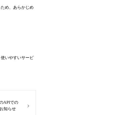
るため、あらかじめ
トップ
Adventureについて
、使いやすいサービ
海外子会社について
IR情報
tedとのAPIでの
お知らせ
採用情報