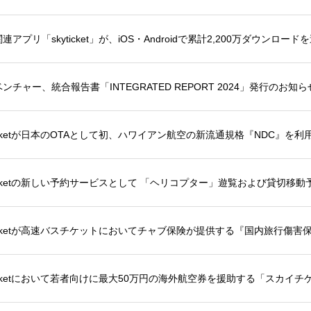
連アプリ「skyticket」が、iOS・Androidで累計2,200万ダウンロード
ンチャー、統合報告書「INTEGRATED REPORT 2024」発行のお知ら
ticketが日本のOTAとして初、ハワイアン航空の新流通規格『NDC』を
ticketの新しい予約サービスとして 「ヘリコプター」遊覧および貸切移
ticketが高速バスチケットにおいてチャブ保険が提供する『国内旅行傷
ticketにおいて若者向けに最大50万円の海外航空券を援助する「スカ