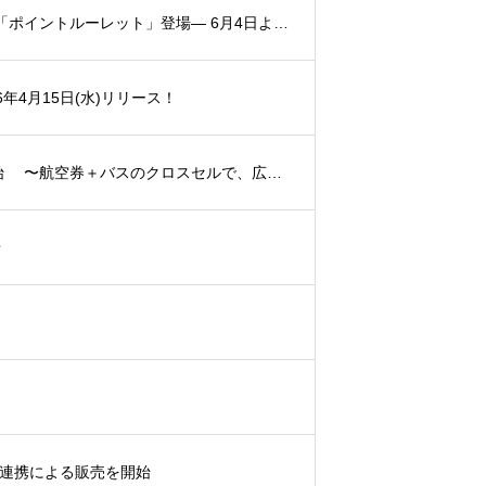
ログインするだけで旅費がおトクに。 スカイチケットアプリに毎日まわせる「ポイントルーレット」登場― 6月4日より提供開始、旅行代金に使えるポイントをその場でゲット ―
年4月15日(水)リリース！
skyticket高速バス、北海道の基幹ネットワーク「楽得バス13」の取扱いを開始 〜航空券＋バスのクロスセルで、広大な北海道の移動をシームレスに。インバウンド集客も強化〜
せ
PI連携による販売を開始